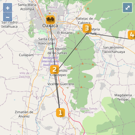
+
⤢
−