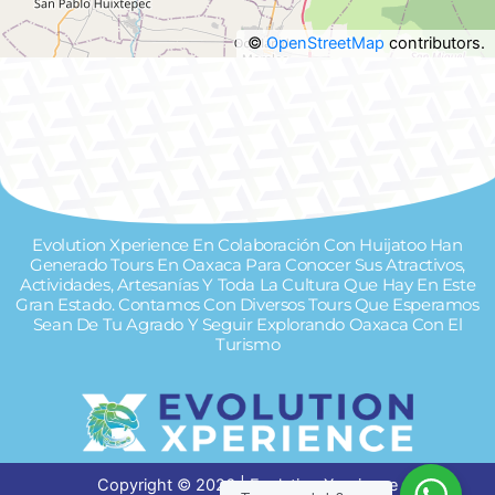
©
OpenStreetMap
contributors.
Evolution Xperience En Colaboración Con Huijatoo Han
Generado Tours En Oaxaca Para Conocer Sus Atractivos,
Actividades, Artesanías Y Toda La Cultura Que Hay En Este
Gran Estado. Contamos Con Diversos Tours Que Esperamos
Sean De Tu Agrado Y Seguir Explorando Oaxaca Con El
Turismo
Copyright © 2026 | Evolution Xperience